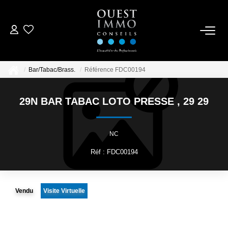
ACCUEIL
Bar/Tabac/Brass.
Référence FDC00194
ACHETER
29N BAR TABAC LOTO PRESSE
,
29 29
NOS RÉALISATIONS
NC
ESTIMER
Réf : FDC00194
CONTACTEZ-NOUS
Vendu
Visite Virtuelle