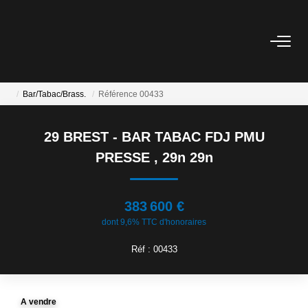
ACCUEIL
Bar/Tabac/Brass.
Référence 00433
ACHETER
29 BREST - BAR TABAC FDJ PMU
NOS RÉALISATIONS
PRESSE
,
29n 29n
ESTIMER
383 600 €
dont 9,6% TTC d'honoraires
CONTACTEZ-NOUS
Réf : 00433
A vendre