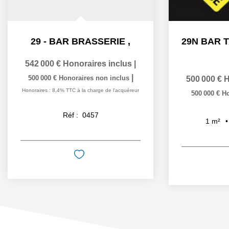
29 - BAR BRASSERIE
,
542 000 €
Honoraires inclus
|
|
500 000 €
Honoraires non inclus
500 000 €
H
Honoraires : 8,4% TTC à la charge de l'acquéreur
500 000 €
Ho
Réf :
0457
1
m²