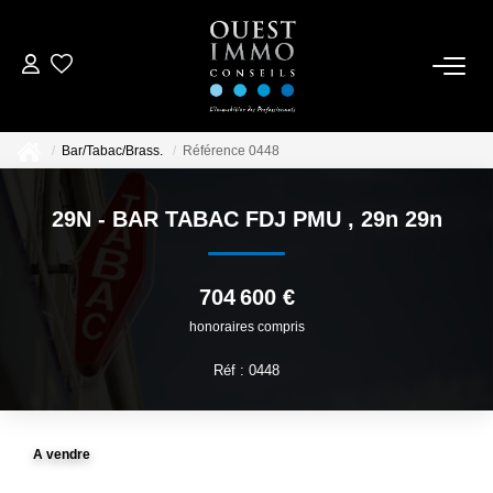
ACCUEIL
Bar/Tabac/Brass.
Référence 0448
ACHETER
29N - BAR TABAC FDJ PMU
,
29n 29n
NOS RÉALISATIONS
704 600 €
ESTIMER
honoraires compris
Réf : 0448
CONTACTEZ-NOUS
A vendre