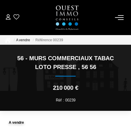
ACCUEIL
A vendre
Référence 00239
ACHETER
56 - MURS COMMERCIAUX TABAC
NOS RÉALISATIONS
LOTO PRESSE
,
56 56
ESTIMER
210 000 €
CONTACTEZ-NOUS
Réf : 00239
A vendre