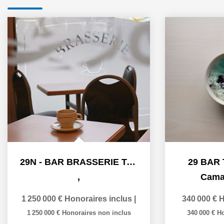
29N - BAR BRASSERIE TABAC LOTO PRESSE PMU
29 BAR
,
Cama
1 250 000 €
Honoraires inclus
|
340 000 €
H
1 250 000 €
Honoraires non inclus
340 000 €
Ho