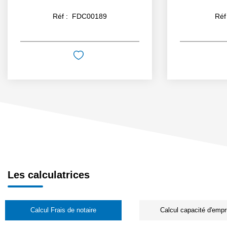
Réf :
FDC00189
Réf
Les calculatrices
Calcul Frais de notaire
Calcul capacité d'empr