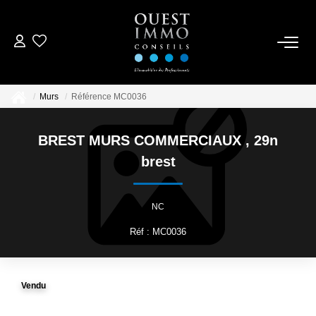
ACCUEIL
Murs
Référence MC0036
ACHETER
BREST MURS COMMERCIAUX
,
29n
NOS RÉALISATIONS
brest
ESTIMER
NC
Réf : MC0036
CONTACTEZ-NOUS
Vendu