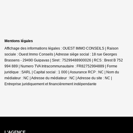
Mentions légales
Affichage des informations légales : OUEST IMMO CONSEILS | Raison
sociale : Ouest Immo Conseils | Adresse siège social : 18 rue Georges
Brassens - 29490 Guipavas | Siret : 75299488900026 | RCS : Brest B 752
994 889 | Numero TVA Intracommunautaire : FR82752994889 | Forme
juridique : SARL | Capital social : 1 000 | Assurance RCP : NC | Nom du
médiateur : NC | Adresse du médiateur : NC | Adresse du site : NC |
Entreprise juridiquement et financièrement indépendante
L'AGENCE