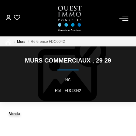
ACCUEIL
Murs
Référence FDC0042
ACHETER
MURS COMMERCIAUX
,
29 29
NOS RÉALISATIONS
NC
ESTIMER
Réf : FDC0042
CONTACTEZ-NOUS
Vendu