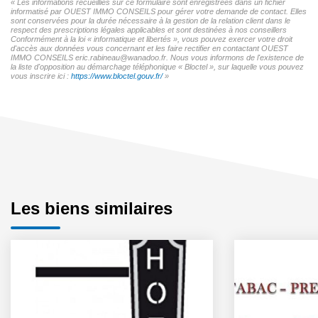
« Les informations recueillies sur ce formulaire sont enregistrées dans un fichier
informatisé par OUEST IMMO CONSEILS pour gérer votre demande de contact. Elles
sont conservées pour la durée nécessaire à la gestion de la relation client dans le
respect des prescriptions légales applicables et sont destinées à nos conseillers
Conformément à la loi « informatique et libertés », vous pouvez exercer votre droit
d'accès aux données vous concernant et les faire rectifier en contactant OUEST
IMMO CONSEILS eric.rabineau@wanadoo.fr. Nous vous informons de l'existence de
la liste d'opposition au démarchage téléphonique « Bloctel », sur laquelle vous pouvez
vous inscrire ici :
https://www.bloctel.gouv.fr/
»
Les biens similaires