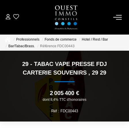
ACCUEIL
Professionnels
Fonds de commerce
Hotel / Rest / Bar
ACHETER
Bar/Tabac/Brass.
Référence FDC00443
NOS RÉALISATIONS
29 - TABAC VAPE PRESSE FDJ
CARTERIE SOUVENIRS
,
29 29
ESTIMER
2 005 400 €
CONTACTEZ-NOUS
dont 8,4% TTC d'honoraires
Réf : FDC00443