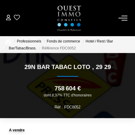
ACCUEIL
Professionnels
Fonds de commerce
Hotel / Rest / Bar
ACHETER
Bar/Tabac/Brass.
Référence FDC0052
NOS RÉALISATIONS
29N BAR TABAC LOTO
,
29 29
ESTIMER
758 604 €
dont 8,37% TTC d'honoraires
CONTACTEZ-NOUS
Réf : FDC0052
A vendre