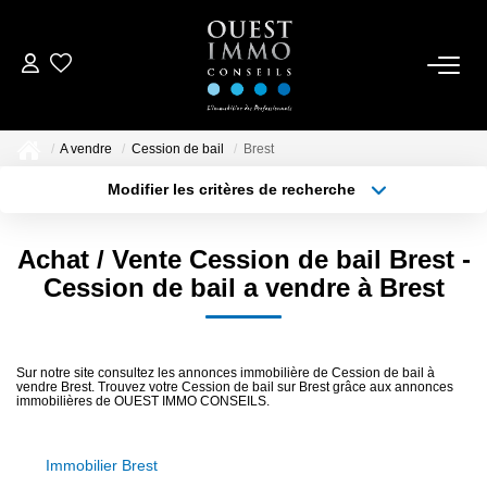
ACCUEIL
A vendre
Cession de bail
Brest
ACHETER
Modifier les critères de recherche
Localisation
Type de bien
Localisation
Sélectionnez...
NOS RÉALISATIONS
Achat / Vente Cession de bail Brest -
Surface min
Budget max
Cession de bail a vendre à Brest
ESTIMER
Plus de critères
Créer une alerte
CONTACTEZ-NOUS
Sur notre site consultez les annonces immobilière de Cession de bail à
vendre Brest. Trouvez votre Cession de bail sur Brest grâce aux annonces
immobilières de OUEST IMMO CONSEILS.
Immobilier Brest