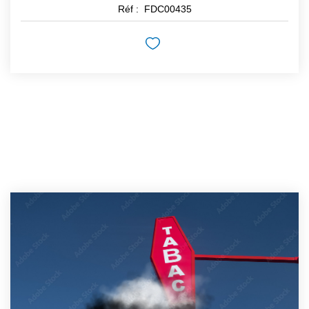
Réf :
FDC00435