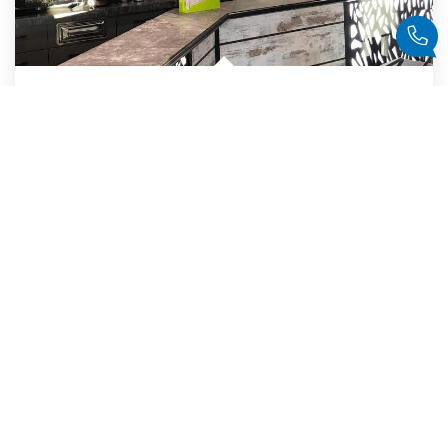
BREST - BAR TABAC LOTO PRESSE PMU
,
Brest
Vendu
Réf :
CREATIONFDC0005