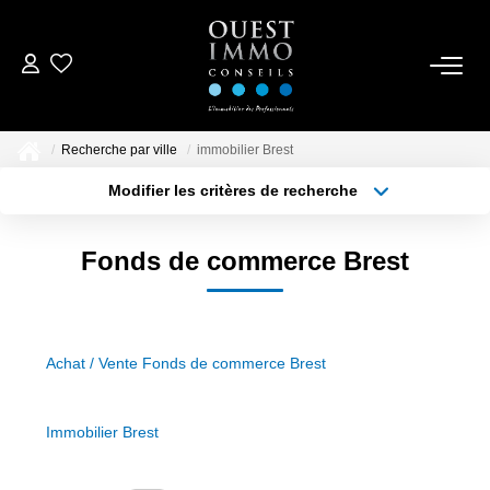
ACCUEIL
Recherche par ville
immobilier Brest
ACHETER
Modifier les critères de recherche
Localisation
Type de bien
Localisation
Sélectionnez...
NOS RÉALISATIONS
Fonds de commerce Brest
Surface min
Budget max
ESTIMER
Plus de critères
Créer une alerte
Achat / Vente Fonds de commerce Brest
CONTACTEZ-NOUS
Immobilier Brest