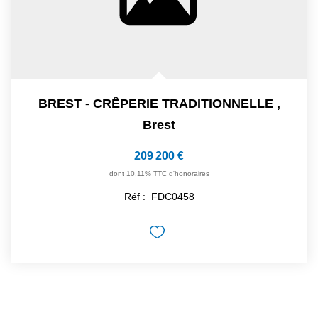
BREST - CRÊPERIE TRADITIONNELLE
,
Brest
209 200 €
dont 10,11% TTC d'honoraires
Réf :
FDC0458