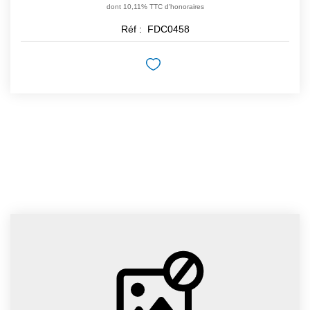
dont 10,11% TTC d'honoraires
Réf :
FDC0458