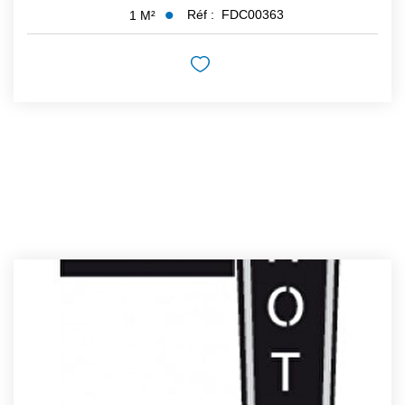
Réf :
FDC00363
1
M²